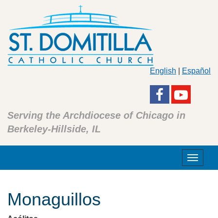
English
|
Español
Serving the Archdiocese of Chicago in
Berkeley-Hillside, IL
Toggle
navigat
Monaguillos